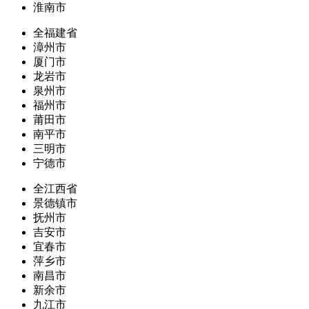
淮南市
全福建省
漳州市
厦门市
龙岩市
泉州市
福州市
莆田市
南平市
三明市
宁德市
全江西省
景德镇市
抚州市
吉安市
宜春市
萍乡市
南昌市
新余市
九江市