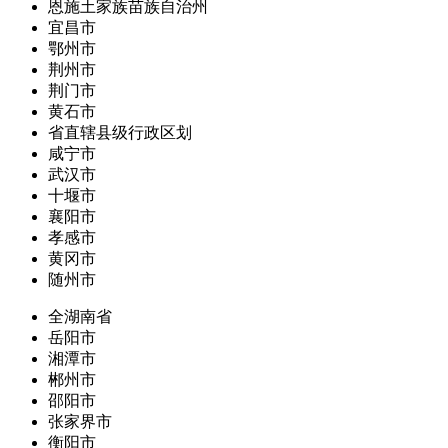
恩施土家族苗族自治州
宜昌市
鄂州市
荆州市
荆门市
黄石市
省直辖县级行政区划
咸宁市
武汉市
十堰市
襄阳市
孝感市
黄冈市
随州市
全湖南省
岳阳市
湘潭市
郴州市
邵阳市
张家界市
衡阳市