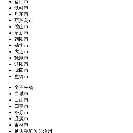
营口市
铁岭市
丹东市
葫芦岛市
鞍山市
阜新市
朝阳市
锦州市
大连市
抚顺市
辽阳市
沈阳市
盘锦市
全吉林省
白城市
白山市
四平市
松原市
辽源市
吉林市
延边朝鲜族自治州