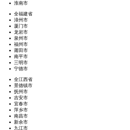
淮南市
全福建省
漳州市
厦门市
龙岩市
泉州市
福州市
莆田市
南平市
三明市
宁德市
全江西省
景德镇市
抚州市
吉安市
宜春市
萍乡市
南昌市
新余市
九江市