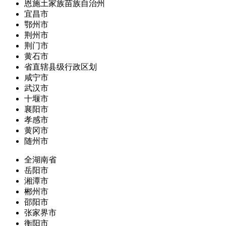
恩施土家族苗族自治州
宜昌市
鄂州市
荆州市
荆门市
黄石市
省直辖县级行政区划
咸宁市
武汉市
十堰市
襄阳市
孝感市
黄冈市
随州市
全湖南省
岳阳市
湘潭市
郴州市
邵阳市
张家界市
衡阳市