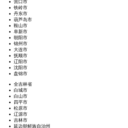
营口市
铁岭市
丹东市
葫芦岛市
鞍山市
阜新市
朝阳市
锦州市
大连市
抚顺市
辽阳市
沈阳市
盘锦市
全吉林省
白城市
白山市
四平市
松原市
辽源市
吉林市
延边朝鲜族自治州