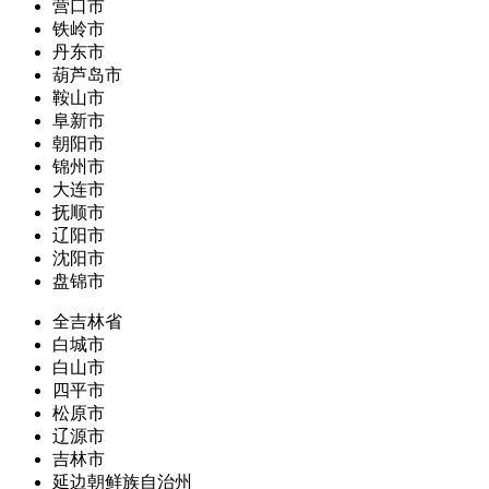
营口市
铁岭市
丹东市
葫芦岛市
鞍山市
阜新市
朝阳市
锦州市
大连市
抚顺市
辽阳市
沈阳市
盘锦市
全吉林省
白城市
白山市
四平市
松原市
辽源市
吉林市
延边朝鲜族自治州