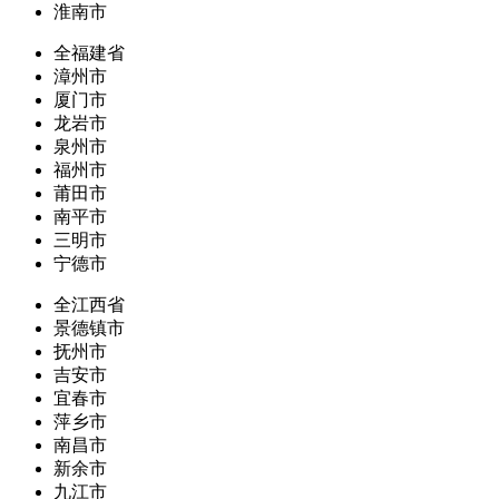
淮南市
全福建省
漳州市
厦门市
龙岩市
泉州市
福州市
莆田市
南平市
三明市
宁德市
全江西省
景德镇市
抚州市
吉安市
宜春市
萍乡市
南昌市
新余市
九江市