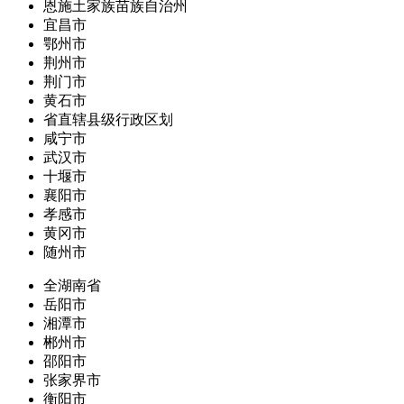
恩施土家族苗族自治州
宜昌市
鄂州市
荆州市
荆门市
黄石市
省直辖县级行政区划
咸宁市
武汉市
十堰市
襄阳市
孝感市
黄冈市
随州市
全湖南省
岳阳市
湘潭市
郴州市
邵阳市
张家界市
衡阳市