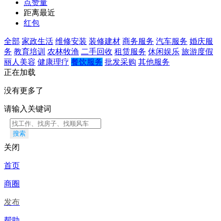
点赞量
距离最近
红包
全部
家政生活
维修安装
装修建材
商务服务
汽车服务
婚庆服
务
教育培训
农林牧渔
二手回收
租赁服务
休闲娱乐
旅游度假
丽人美容
健康理疗
餐饮服务
批发采购
其他服务
正在加载
没有更多了
请输入关键词
搜索
关闭
首页
商圈
发布
帮助