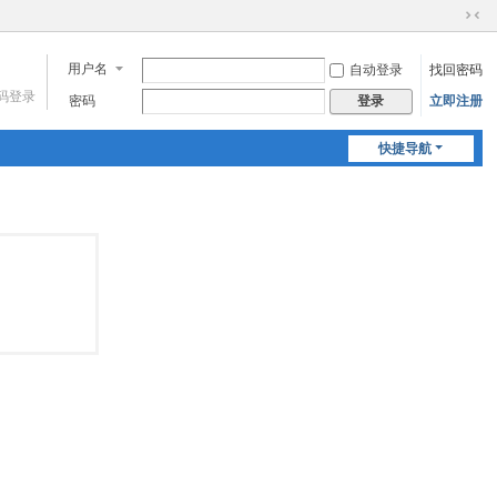
切
换
用户名
自动登录
找回密码
到
窄
码登录
密码
立即注册
登录
版
快捷导航