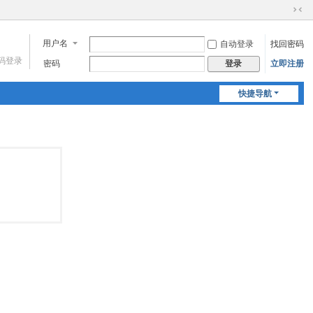
切
换
用户名
自动登录
找回密码
到
窄
码登录
密码
立即注册
登录
版
快捷导航