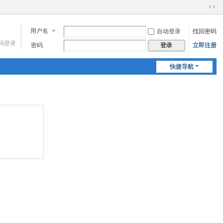
切
换
用户名
自动登录
找回密码
到
窄
码登录
密码
立即注册
登录
版
快捷导航