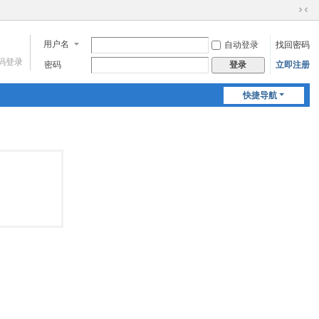
切
换
用户名
自动登录
找回密码
到
窄
码登录
密码
立即注册
登录
版
快捷导航