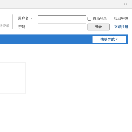
切
换
用户名
自动登录
找回密码
到
窄
码登录
密码
立即注册
登录
版
快捷导航