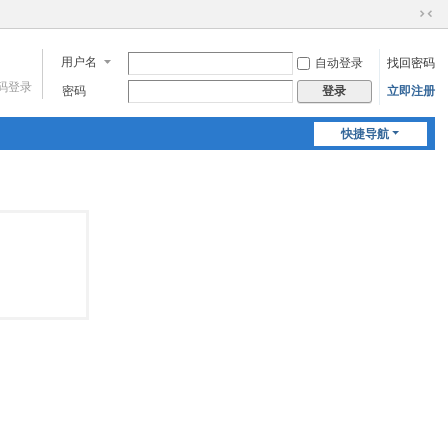
切
换
用户名
自动登录
找回密码
到
窄
码登录
密码
立即注册
登录
版
快捷导航