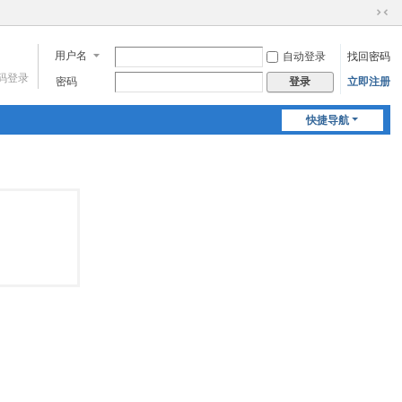
切
换
用户名
自动登录
找回密码
到
窄
码登录
密码
立即注册
登录
版
快捷导航