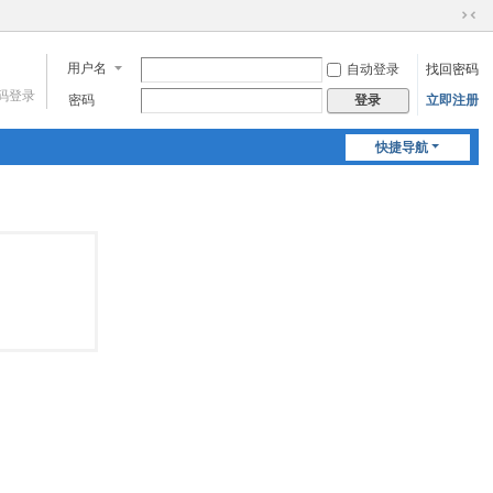
切
换
用户名
自动登录
找回密码
到
窄
码登录
密码
立即注册
登录
版
快捷导航