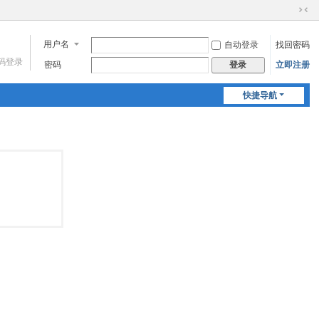
切
换
用户名
自动登录
找回密码
到
窄
码登录
密码
立即注册
登录
版
快捷导航