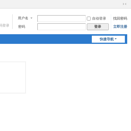
切
换
用户名
自动登录
找回密码
到
窄
码登录
密码
立即注册
登录
版
快捷导航