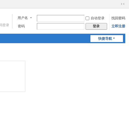
切
换
用户名
自动登录
找回密码
到
窄
码登录
密码
立即注册
登录
版
快捷导航