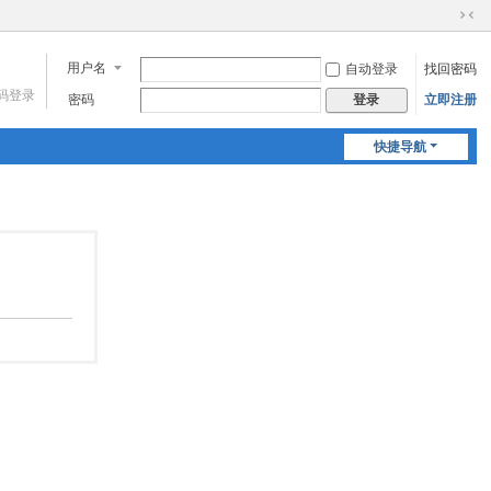
切
换
用户名
自动登录
找回密码
到
窄
码登录
密码
立即注册
登录
版
快捷导航