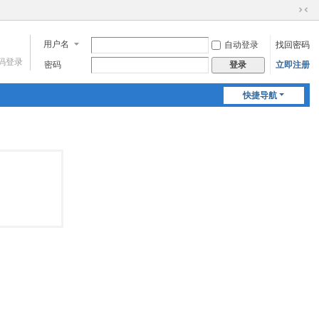
切
换
用户名
自动登录
找回密码
到
窄
码登录
密码
立即注册
登录
版
快捷导航