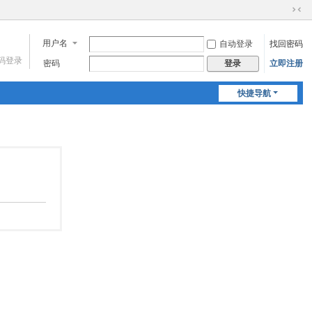
切
换
用户名
自动登录
找回密码
到
窄
码登录
密码
立即注册
登录
版
快捷导航