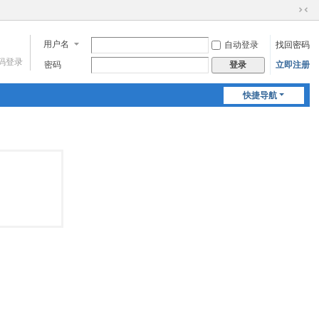
切
换
用户名
自动登录
找回密码
到
窄
码登录
密码
立即注册
登录
版
快捷导航