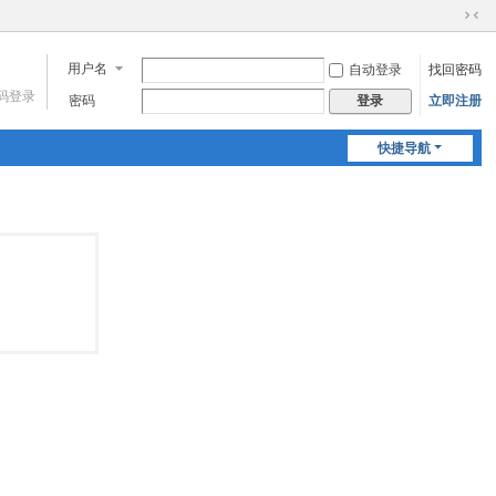
切
换
用户名
自动登录
找回密码
到
窄
码登录
密码
立即注册
登录
版
快捷导航