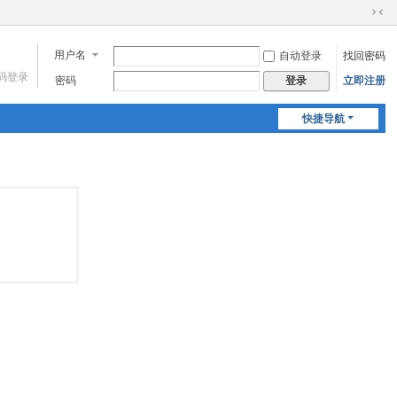
切
换
用户名
自动登录
找回密码
到
窄
码登录
密码
立即注册
登录
版
快捷导航