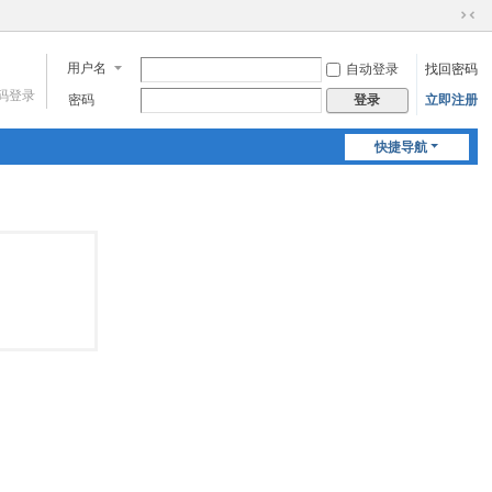
切
换
用户名
自动登录
找回密码
到
窄
码登录
密码
立即注册
登录
版
快捷导航