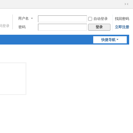
切
换
用户名
自动登录
找回密码
到
窄
码登录
密码
立即注册
登录
版
快捷导航