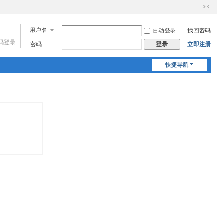
切
换
用户名
自动登录
找回密码
到
窄
码登录
密码
立即注册
登录
版
快捷导航