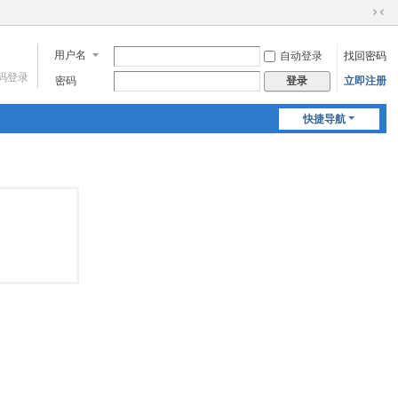
切
换
用户名
自动登录
找回密码
到
窄
码登录
密码
立即注册
登录
版
快捷导航