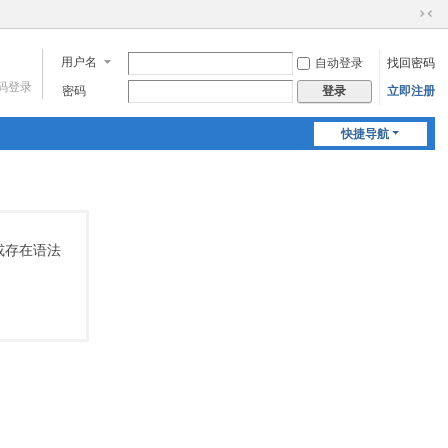
切
换
用户名
自动登录
找回密码
到
窄
码登录
密码
立即注册
登录
版
快捷导航
不存在或存在语法