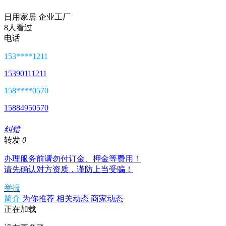
日用家居
企业工厂
8人看过
电话
153****1211
15390111211
158****0570
15884950570
纠错
转发
0
办理服务前请勿付
订金、押金
等费用！
请先确认对方资质，谨防上当受骗！
举报
简介
为你推荐
相关动态
商家动态
正在加载