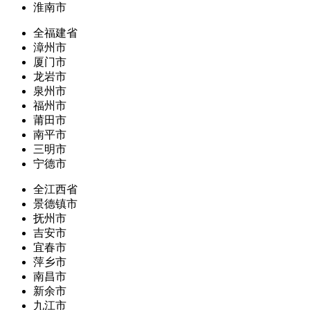
淮南市
全福建省
漳州市
厦门市
龙岩市
泉州市
福州市
莆田市
南平市
三明市
宁德市
全江西省
景德镇市
抚州市
吉安市
宜春市
萍乡市
南昌市
新余市
九江市