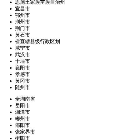
恩施土家族苗族自治州
宜昌市
鄂州市
荆州市
荆门市
黄石市
省直辖县级行政区划
咸宁市
武汉市
十堰市
襄阳市
孝感市
黄冈市
随州市
全湖南省
岳阳市
湘潭市
郴州市
邵阳市
张家界市
衡阳市