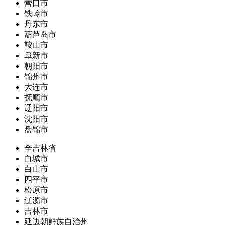
营口市
铁岭市
丹东市
葫芦岛市
鞍山市
阜新市
朝阳市
锦州市
大连市
抚顺市
辽阳市
沈阳市
盘锦市
全吉林省
白城市
白山市
四平市
松原市
辽源市
吉林市
延边朝鲜族自治州