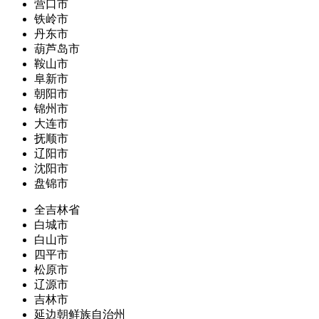
营口市
铁岭市
丹东市
葫芦岛市
鞍山市
阜新市
朝阳市
锦州市
大连市
抚顺市
辽阳市
沈阳市
盘锦市
全吉林省
白城市
白山市
四平市
松原市
辽源市
吉林市
延边朝鲜族自治州