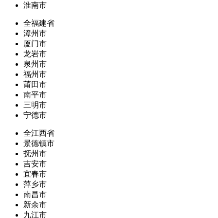
淮南市
全福建省
漳州市
厦门市
龙岩市
泉州市
福州市
莆田市
南平市
三明市
宁德市
全江西省
景德镇市
抚州市
吉安市
宜春市
萍乡市
南昌市
新余市
九江市