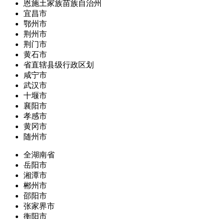
恩施土家族苗族自治州
宜昌市
鄂州市
荆州市
荆门市
黄石市
省直辖县级行政区划
咸宁市
武汉市
十堰市
襄阳市
孝感市
黄冈市
随州市
全湖南省
岳阳市
湘潭市
郴州市
邵阳市
张家界市
衡阳市