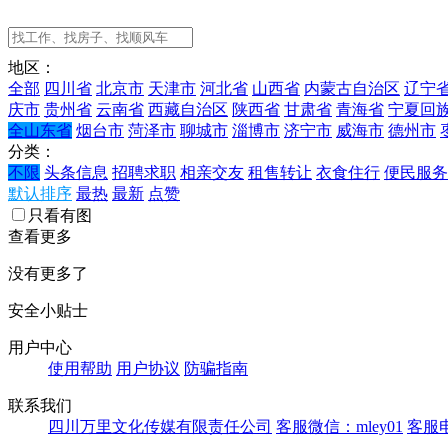
地区：
全部
四川省
北京市
天津市
河北省
山西省
内蒙古自治区
辽宁
庆市
贵州省
云南省
西藏自治区
陕西省
甘肃省
青海省
宁夏回
全山东省
烟台市
菏泽市
聊城市
淄博市
济宁市
威海市
德州市
分类：
不限
头条信息
招聘求职
相亲交友
租售转让
衣食住行
便民服务
默认排序
最热
最新
点赞
只看有图
查看更多
没有更多了
安全小贴士
用户中心
使用帮助
用户协议
防骗指南
联系我们
四川万里文化传媒有限责任公司
客服微信：mley01
客服电