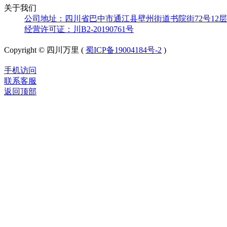
关于我们
公司地址：四川省巴中市通江县壁州街道书院街72号12层
经营许可证：川B2-20190761号
Copyright © 四川万里 (
蜀ICP备19004184号-2
)
手机访问
联系客服
返回顶部