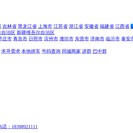
省
吉林省
黑龙江省
上海市
江苏省
浙江省
安徽省
福建省
江西省
族自治区
新疆维吾尔自治区
枣庄市
青岛市
日照市
滨州市
潍坊市
东营市
济南市
临沂市
泰安
求寻需求
本地拼车
号码查询
同城商家
进群
巴中群
话：18398921111