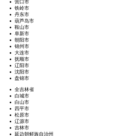
营口市
铁岭市
丹东市
葫芦岛市
鞍山市
阜新市
朝阳市
锦州市
大连市
抚顺市
辽阳市
沈阳市
盘锦市
全吉林省
白城市
白山市
四平市
松原市
辽源市
吉林市
延边朝鲜族自治州