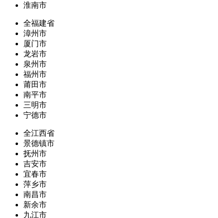
淮南市
全福建省
漳州市
厦门市
龙岩市
泉州市
福州市
莆田市
南平市
三明市
宁德市
全江西省
景德镇市
抚州市
吉安市
宜春市
萍乡市
南昌市
新余市
九江市