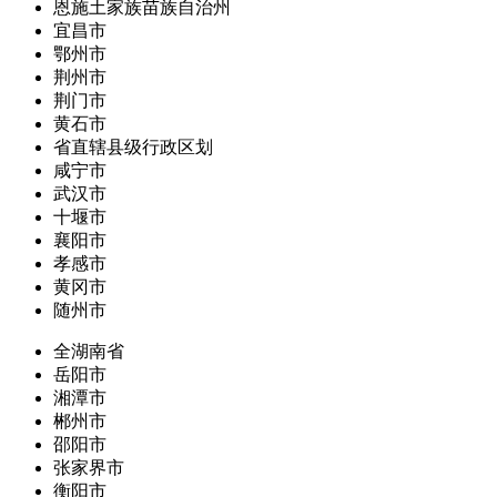
恩施土家族苗族自治州
宜昌市
鄂州市
荆州市
荆门市
黄石市
省直辖县级行政区划
咸宁市
武汉市
十堰市
襄阳市
孝感市
黄冈市
随州市
全湖南省
岳阳市
湘潭市
郴州市
邵阳市
张家界市
衡阳市