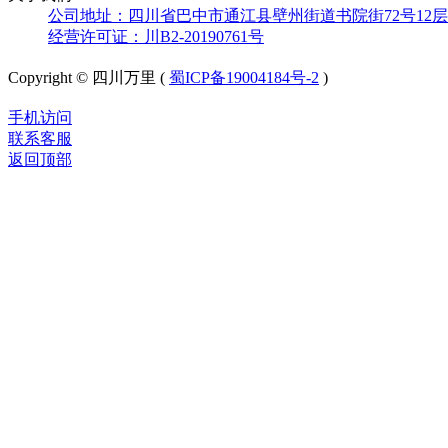
公司地址：四川省巴中市通江县壁州街道书院街72号12层
经营许可证：川B2-20190761号
Copyright © 四川万里 (
蜀ICP备19004184号-2
)
手机访问
联系客服
返回顶部