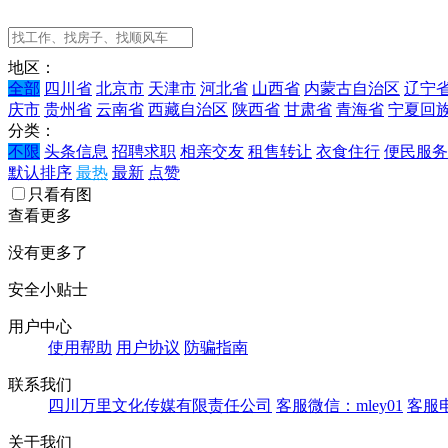
地区：
全部
四川省
北京市
天津市
河北省
山西省
内蒙古自治区
辽宁
庆市
贵州省
云南省
西藏自治区
陕西省
甘肃省
青海省
宁夏回
分类：
不限
头条信息
招聘求职
相亲交友
租售转让
衣食住行
便民服务
默认排序
最热
最新
点赞
只看有图
查看更多
没有更多了
安全小贴士
用户中心
使用帮助
用户协议
防骗指南
联系我们
四川万里文化传媒有限责任公司
客服微信：mley01
客服电
关于我们