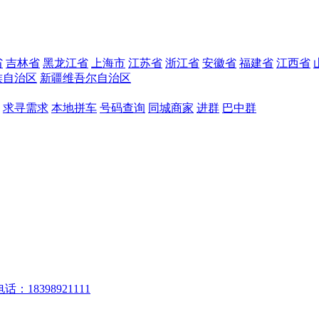
省
吉林省
黑龙江省
上海市
江苏省
浙江省
安徽省
福建省
江西省
族自治区
新疆维吾尔自治区
求寻需求
本地拼车
号码查询
同城商家
进群
巴中群
话：18398921111