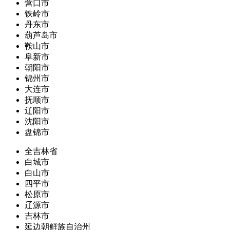
营口市
铁岭市
丹东市
葫芦岛市
鞍山市
阜新市
朝阳市
锦州市
大连市
抚顺市
辽阳市
沈阳市
盘锦市
全吉林省
白城市
白山市
四平市
松原市
辽源市
吉林市
延边朝鲜族自治州