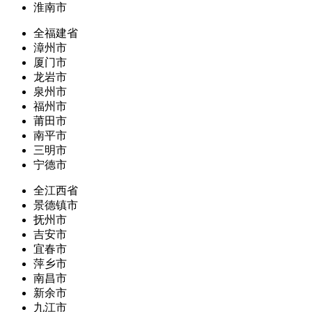
淮南市
全福建省
漳州市
厦门市
龙岩市
泉州市
福州市
莆田市
南平市
三明市
宁德市
全江西省
景德镇市
抚州市
吉安市
宜春市
萍乡市
南昌市
新余市
九江市