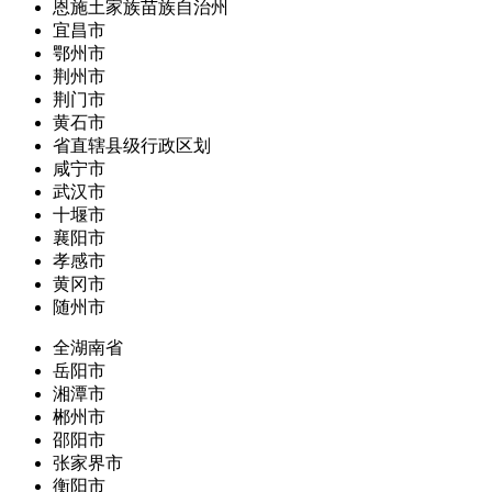
恩施土家族苗族自治州
宜昌市
鄂州市
荆州市
荆门市
黄石市
省直辖县级行政区划
咸宁市
武汉市
十堰市
襄阳市
孝感市
黄冈市
随州市
全湖南省
岳阳市
湘潭市
郴州市
邵阳市
张家界市
衡阳市