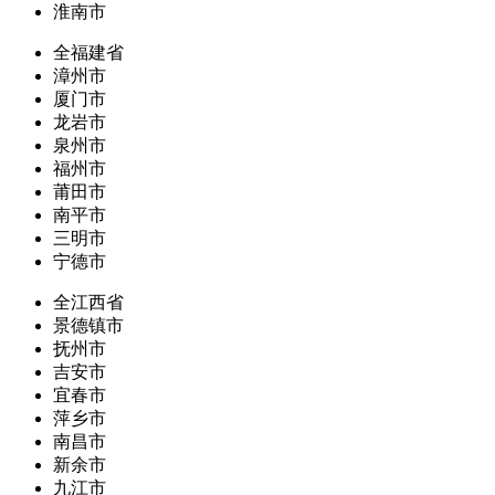
淮南市
全福建省
漳州市
厦门市
龙岩市
泉州市
福州市
莆田市
南平市
三明市
宁德市
全江西省
景德镇市
抚州市
吉安市
宜春市
萍乡市
南昌市
新余市
九江市