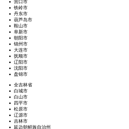
营口市
铁岭市
丹东市
葫芦岛市
鞍山市
阜新市
朝阳市
锦州市
大连市
抚顺市
辽阳市
沈阳市
盘锦市
全吉林省
白城市
白山市
四平市
松原市
辽源市
吉林市
延边朝鲜族自治州