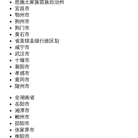
恩施土家族苗族自治州
宜昌市
鄂州市
荆州市
荆门市
黄石市
省直辖县级行政区划
咸宁市
武汉市
十堰市
襄阳市
孝感市
黄冈市
随州市
全湖南省
岳阳市
湘潭市
郴州市
邵阳市
张家界市
衡阳市