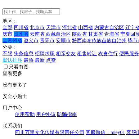
地区：
全部
四川省
北京市
天津市
河北省
山西省
内蒙古自治区
辽宁
庆市
贵州省
云南省
西藏自治区
陕西省
甘肃省
青海省
宁夏回
全贵州省
遵义市
贵阳市
安顺市
黔西南布依族苗族自治州
毕节
分类：
不限
头条信息
招聘求职
相亲交友
租售转让
衣食住行
便民服务
默认排序
最热
最新
点赞
只看有图
查看更多
没有更多了
安全小贴士
用户中心
使用帮助
用户协议
防骗指南
联系我们
四川万里文化传媒有限责任公司
客服微信：mley01
客服电