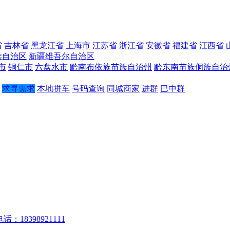
省
吉林省
黑龙江省
上海市
江苏省
浙江省
安徽省
福建省
江西省
族自治区
新疆维吾尔自治区
市
铜仁市
六盘水市
黔南布依族苗族自治州
黔东南苗族侗族自治
求寻需求
本地拼车
号码查询
同城商家
进群
巴中群
话：18398921111