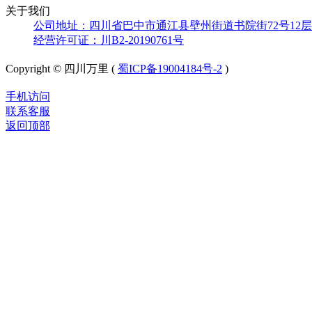
关于我们
公司地址：四川省巴中市通江县壁州街道书院街72号12层
经营许可证：川B2-20190761号
Copyright © 四川万里 (
蜀ICP备19004184号-2
)
手机访问
联系客服
返回顶部