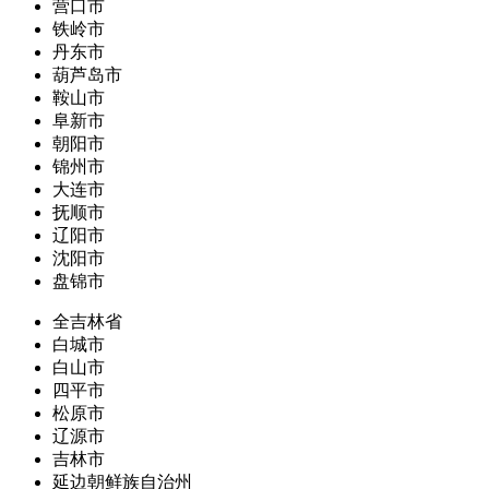
营口市
铁岭市
丹东市
葫芦岛市
鞍山市
阜新市
朝阳市
锦州市
大连市
抚顺市
辽阳市
沈阳市
盘锦市
全吉林省
白城市
白山市
四平市
松原市
辽源市
吉林市
延边朝鲜族自治州