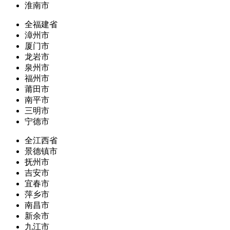
淮南市
全福建省
漳州市
厦门市
龙岩市
泉州市
福州市
莆田市
南平市
三明市
宁德市
全江西省
景德镇市
抚州市
吉安市
宜春市
萍乡市
南昌市
新余市
九江市