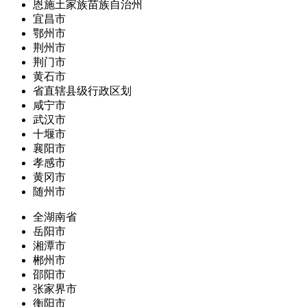
恩施土家族苗族自治州
宜昌市
鄂州市
荆州市
荆门市
黄石市
省直辖县级行政区划
咸宁市
武汉市
十堰市
襄阳市
孝感市
黄冈市
随州市
全湖南省
岳阳市
湘潭市
郴州市
邵阳市
张家界市
衡阳市