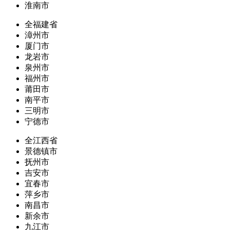
淮南市
全福建省
漳州市
厦门市
龙岩市
泉州市
福州市
莆田市
南平市
三明市
宁德市
全江西省
景德镇市
抚州市
吉安市
宜春市
萍乡市
南昌市
新余市
九江市