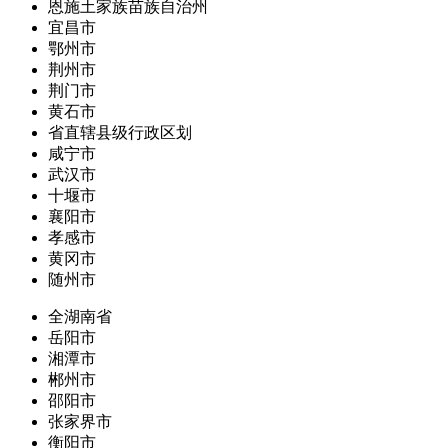
恩施土家族苗族自治州
宜昌市
鄂州市
荆州市
荆门市
黄石市
省直辖县级行政区划
咸宁市
武汉市
十堰市
襄阳市
孝感市
黄冈市
随州市
全湖南省
岳阳市
湘潭市
郴州市
邵阳市
张家界市
衡阳市