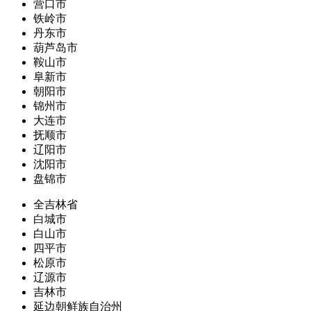
营口市
铁岭市
丹东市
葫芦岛市
鞍山市
阜新市
朝阳市
锦州市
大连市
抚顺市
辽阳市
沈阳市
盘锦市
全吉林省
白城市
白山市
四平市
松原市
辽源市
吉林市
延边朝鲜族自治州