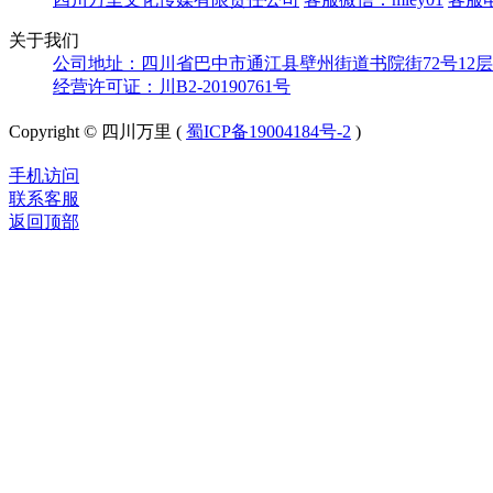
关于我们
公司地址：四川省巴中市通江县壁州街道书院街72号12层
经营许可证：川B2-20190761号
Copyright © 四川万里 (
蜀ICP备19004184号-2
)
手机访问
联系客服
返回顶部