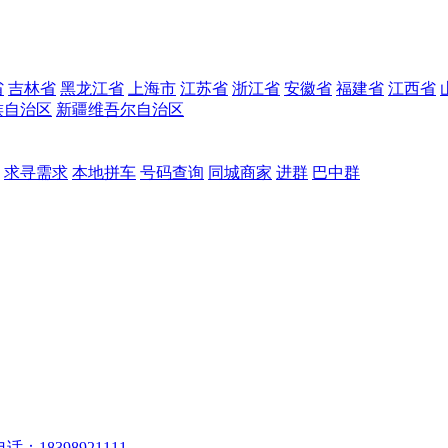
省
吉林省
黑龙江省
上海市
江苏省
浙江省
安徽省
福建省
江西省
族自治区
新疆维吾尔自治区
求寻需求
本地拼车
号码查询
同城商家
进群
巴中群
话：18398921111