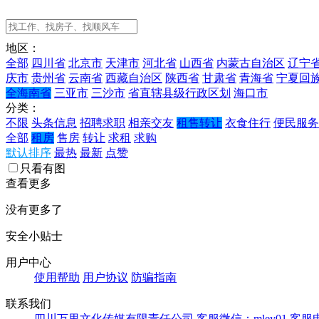
地区：
全部
四川省
北京市
天津市
河北省
山西省
内蒙古自治区
辽宁
庆市
贵州省
云南省
西藏自治区
陕西省
甘肃省
青海省
宁夏回
全海南省
三亚市
三沙市
省直辖县级行政区划
海口市
分类：
不限
头条信息
招聘求职
相亲交友
租售转让
衣食住行
便民服务
全部
租房
售房
转让
求租
求购
默认排序
最热
最新
点赞
只看有图
查看更多
没有更多了
安全小贴士
用户中心
使用帮助
用户协议
防骗指南
联系我们
四川万里文化传媒有限责任公司
客服微信：mley01
客服电