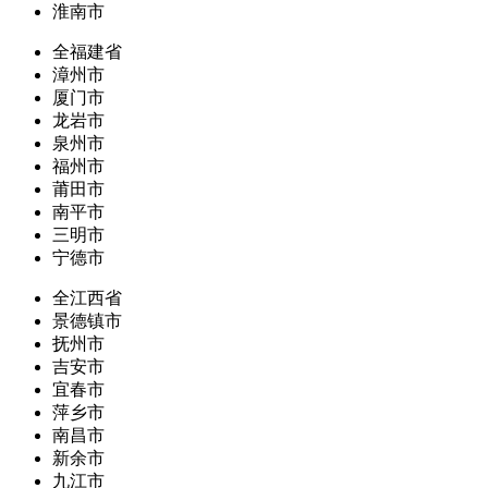
淮南市
全福建省
漳州市
厦门市
龙岩市
泉州市
福州市
莆田市
南平市
三明市
宁德市
全江西省
景德镇市
抚州市
吉安市
宜春市
萍乡市
南昌市
新余市
九江市