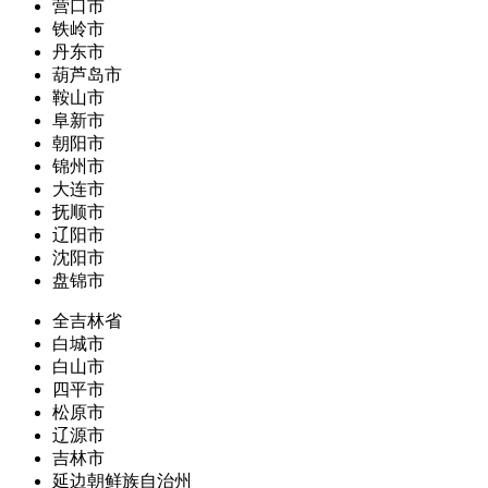
营口市
铁岭市
丹东市
葫芦岛市
鞍山市
阜新市
朝阳市
锦州市
大连市
抚顺市
辽阳市
沈阳市
盘锦市
全吉林省
白城市
白山市
四平市
松原市
辽源市
吉林市
延边朝鲜族自治州