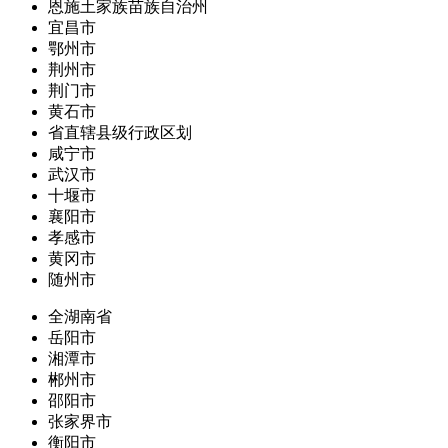
恩施土家族苗族自治州
宜昌市
鄂州市
荆州市
荆门市
黄石市
省直辖县级行政区划
咸宁市
武汉市
十堰市
襄阳市
孝感市
黄冈市
随州市
全湖南省
岳阳市
湘潭市
郴州市
邵阳市
张家界市
衡阳市