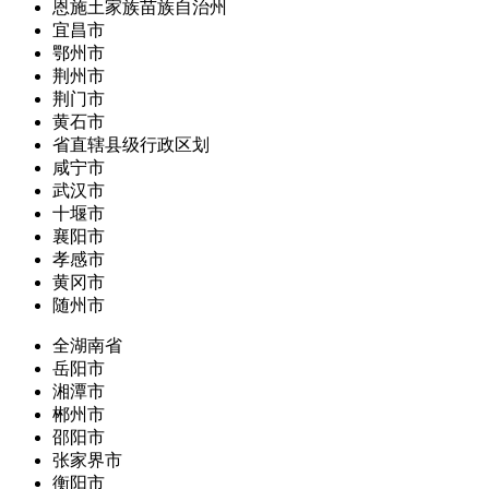
恩施土家族苗族自治州
宜昌市
鄂州市
荆州市
荆门市
黄石市
省直辖县级行政区划
咸宁市
武汉市
十堰市
襄阳市
孝感市
黄冈市
随州市
全湖南省
岳阳市
湘潭市
郴州市
邵阳市
张家界市
衡阳市