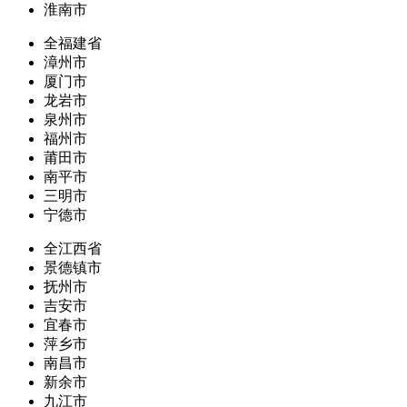
淮南市
全福建省
漳州市
厦门市
龙岩市
泉州市
福州市
莆田市
南平市
三明市
宁德市
全江西省
景德镇市
抚州市
吉安市
宜春市
萍乡市
南昌市
新余市
九江市