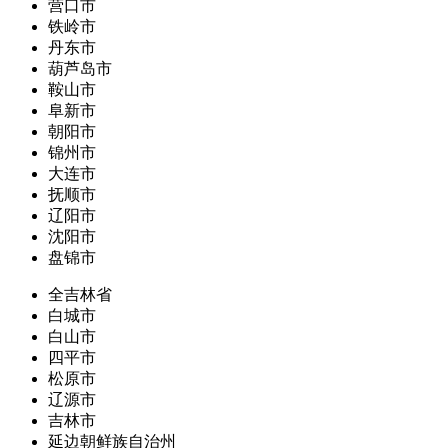
营口市
铁岭市
丹东市
葫芦岛市
鞍山市
阜新市
朝阳市
锦州市
大连市
抚顺市
辽阳市
沈阳市
盘锦市
全吉林省
白城市
白山市
四平市
松原市
辽源市
吉林市
延边朝鲜族自治州