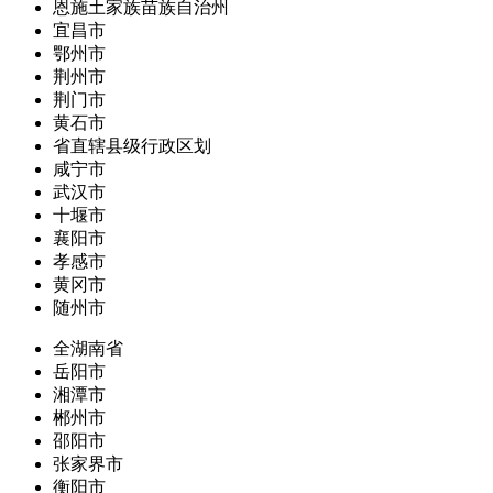
恩施土家族苗族自治州
宜昌市
鄂州市
荆州市
荆门市
黄石市
省直辖县级行政区划
咸宁市
武汉市
十堰市
襄阳市
孝感市
黄冈市
随州市
全湖南省
岳阳市
湘潭市
郴州市
邵阳市
张家界市
衡阳市