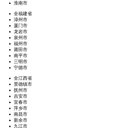
淮南市
全福建省
漳州市
厦门市
龙岩市
泉州市
福州市
莆田市
南平市
三明市
宁德市
全江西省
景德镇市
抚州市
吉安市
宜春市
萍乡市
南昌市
新余市
九江市