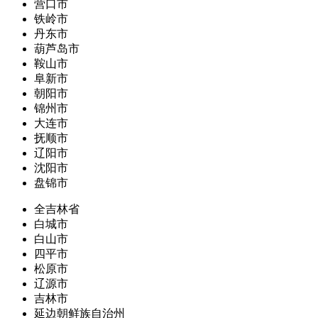
营口市
铁岭市
丹东市
葫芦岛市
鞍山市
阜新市
朝阳市
锦州市
大连市
抚顺市
辽阳市
沈阳市
盘锦市
全吉林省
白城市
白山市
四平市
松原市
辽源市
吉林市
延边朝鲜族自治州