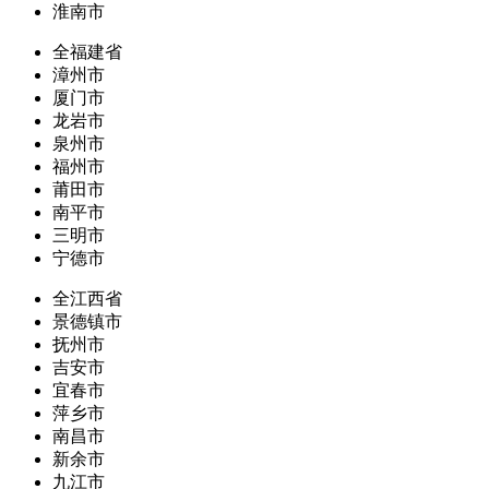
淮南市
全福建省
漳州市
厦门市
龙岩市
泉州市
福州市
莆田市
南平市
三明市
宁德市
全江西省
景德镇市
抚州市
吉安市
宜春市
萍乡市
南昌市
新余市
九江市