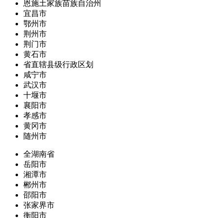
恩施土家族苗族自治州
宜昌市
鄂州市
荆州市
荆门市
黄石市
省直辖县级行政区划
咸宁市
武汉市
十堰市
襄阳市
孝感市
黄冈市
随州市
全湖南省
岳阳市
湘潭市
郴州市
邵阳市
张家界市
衡阳市