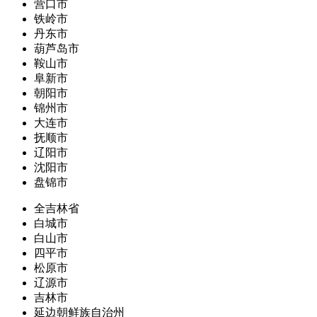
营口市
铁岭市
丹东市
葫芦岛市
鞍山市
阜新市
朝阳市
锦州市
大连市
抚顺市
辽阳市
沈阳市
盘锦市
全吉林省
白城市
白山市
四平市
松原市
辽源市
吉林市
延边朝鲜族自治州