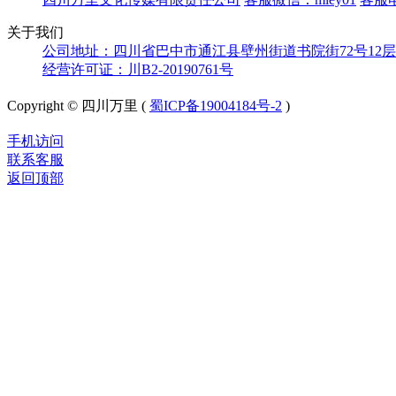
关于我们
公司地址：四川省巴中市通江县壁州街道书院街72号12层
经营许可证：川B2-20190761号
Copyright © 四川万里 (
蜀ICP备19004184号-2
)
手机访问
联系客服
返回顶部