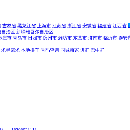
省
吉林省
黑龙江省
上海市
江苏省
浙江省
安徽省
福建省
江西省
族自治区
新疆维吾尔自治区
枣庄市
青岛市
日照市
滨州市
潍坊市
东营市
济南市
临沂市
泰安
求寻需求
本地拼车
号码查询
同城商家
进群
巴中群
话：18398921111