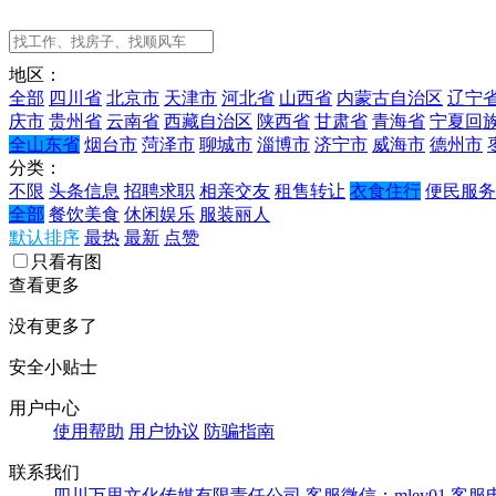
地区：
全部
四川省
北京市
天津市
河北省
山西省
内蒙古自治区
辽宁
庆市
贵州省
云南省
西藏自治区
陕西省
甘肃省
青海省
宁夏回
全山东省
烟台市
菏泽市
聊城市
淄博市
济宁市
威海市
德州市
分类：
不限
头条信息
招聘求职
相亲交友
租售转让
衣食住行
便民服务
全部
餐饮美食
休闲娱乐
服装丽人
默认排序
最热
最新
点赞
只看有图
查看更多
没有更多了
安全小贴士
用户中心
使用帮助
用户协议
防骗指南
联系我们
四川万里文化传媒有限责任公司
客服微信：mley01
客服电