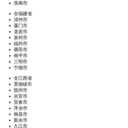
淮南市
全福建省
漳州市
厦门市
龙岩市
泉州市
福州市
莆田市
南平市
三明市
宁德市
全江西省
景德镇市
抚州市
吉安市
宜春市
萍乡市
南昌市
新余市
九江市