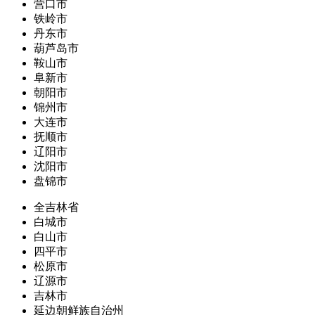
营口市
铁岭市
丹东市
葫芦岛市
鞍山市
阜新市
朝阳市
锦州市
大连市
抚顺市
辽阳市
沈阳市
盘锦市
全吉林省
白城市
白山市
四平市
松原市
辽源市
吉林市
延边朝鲜族自治州