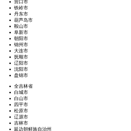
营口市
铁岭市
丹东市
葫芦岛市
鞍山市
阜新市
朝阳市
锦州市
大连市
抚顺市
辽阳市
沈阳市
盘锦市
全吉林省
白城市
白山市
四平市
松原市
辽源市
吉林市
延边朝鲜族自治州