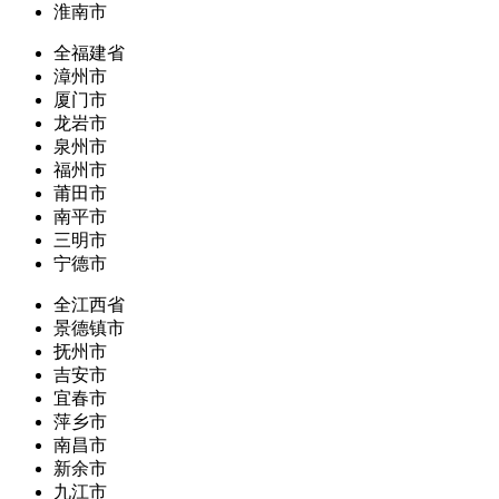
淮南市
全福建省
漳州市
厦门市
龙岩市
泉州市
福州市
莆田市
南平市
三明市
宁德市
全江西省
景德镇市
抚州市
吉安市
宜春市
萍乡市
南昌市
新余市
九江市