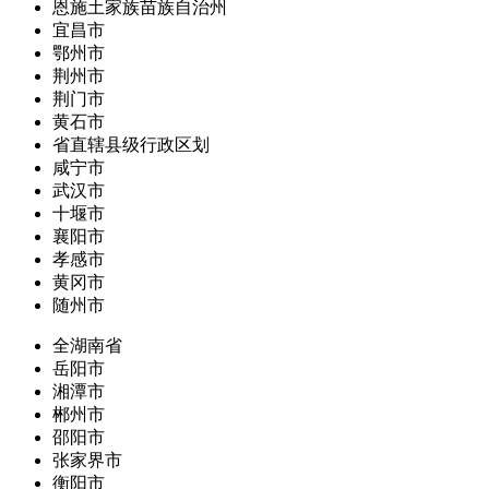
恩施土家族苗族自治州
宜昌市
鄂州市
荆州市
荆门市
黄石市
省直辖县级行政区划
咸宁市
武汉市
十堰市
襄阳市
孝感市
黄冈市
随州市
全湖南省
岳阳市
湘潭市
郴州市
邵阳市
张家界市
衡阳市