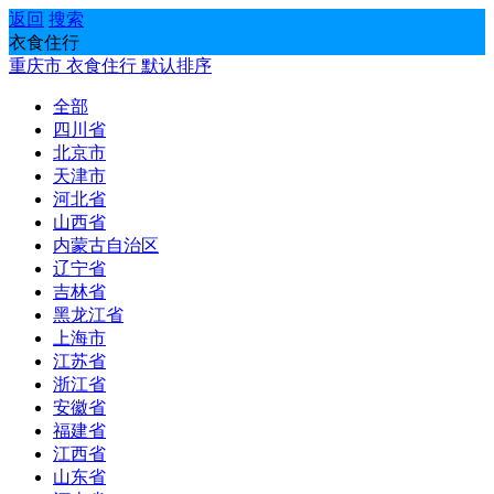
返回
搜索
衣食住行
重庆市
衣食住行
默认排序
全部
四川省
北京市
天津市
河北省
山西省
内蒙古自治区
辽宁省
吉林省
黑龙江省
上海市
江苏省
浙江省
安徽省
福建省
江西省
山东省