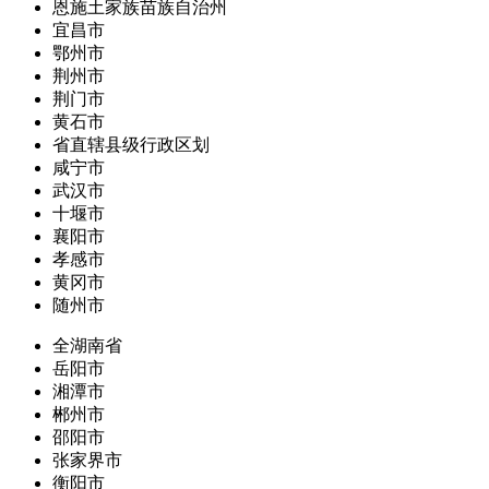
恩施土家族苗族自治州
宜昌市
鄂州市
荆州市
荆门市
黄石市
省直辖县级行政区划
咸宁市
武汉市
十堰市
襄阳市
孝感市
黄冈市
随州市
全湖南省
岳阳市
湘潭市
郴州市
邵阳市
张家界市
衡阳市