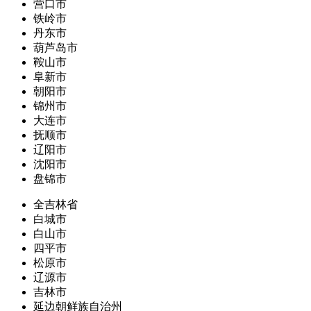
营口市
铁岭市
丹东市
葫芦岛市
鞍山市
阜新市
朝阳市
锦州市
大连市
抚顺市
辽阳市
沈阳市
盘锦市
全吉林省
白城市
白山市
四平市
松原市
辽源市
吉林市
延边朝鲜族自治州