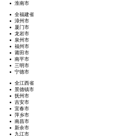
淮南市
全福建省
漳州市
厦门市
龙岩市
泉州市
福州市
莆田市
南平市
三明市
宁德市
全江西省
景德镇市
抚州市
吉安市
宜春市
萍乡市
南昌市
新余市
九江市