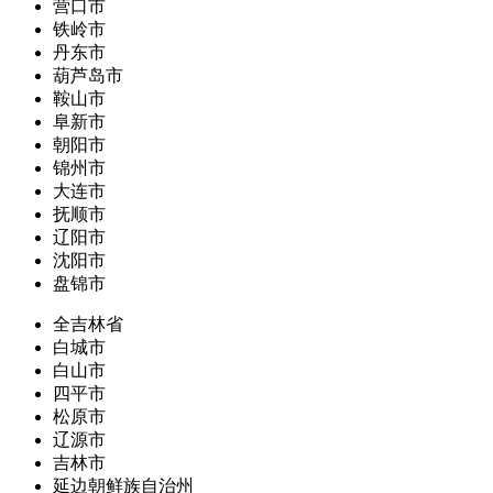
营口市
铁岭市
丹东市
葫芦岛市
鞍山市
阜新市
朝阳市
锦州市
大连市
抚顺市
辽阳市
沈阳市
盘锦市
全吉林省
白城市
白山市
四平市
松原市
辽源市
吉林市
延边朝鲜族自治州