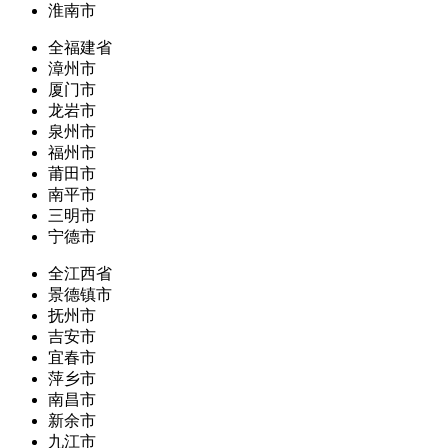
淮南市
全福建省
漳州市
厦门市
龙岩市
泉州市
福州市
莆田市
南平市
三明市
宁德市
全江西省
景德镇市
抚州市
吉安市
宜春市
萍乡市
南昌市
新余市
九江市