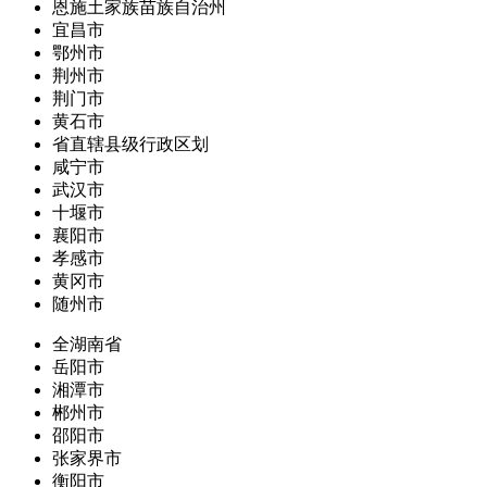
恩施土家族苗族自治州
宜昌市
鄂州市
荆州市
荆门市
黄石市
省直辖县级行政区划
咸宁市
武汉市
十堰市
襄阳市
孝感市
黄冈市
随州市
全湖南省
岳阳市
湘潭市
郴州市
邵阳市
张家界市
衡阳市