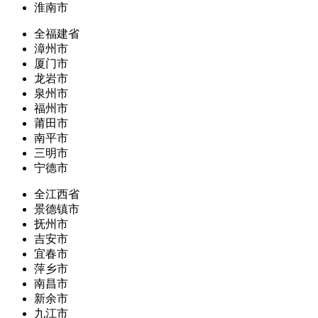
淮南市
全福建省
漳州市
厦门市
龙岩市
泉州市
福州市
莆田市
南平市
三明市
宁德市
全江西省
景德镇市
抚州市
吉安市
宜春市
萍乡市
南昌市
新余市
九江市