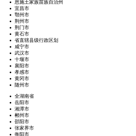
恩施土家族苗族自治州
宜昌市
鄂州市
荆州市
荆门市
黄石市
省直辖县级行政区划
咸宁市
武汉市
十堰市
襄阳市
孝感市
黄冈市
随州市
全湖南省
岳阳市
湘潭市
郴州市
邵阳市
张家界市
衡阳市