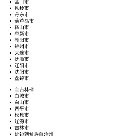
营口市
铁岭市
丹东市
葫芦岛市
鞍山市
阜新市
朝阳市
锦州市
大连市
抚顺市
辽阳市
沈阳市
盘锦市
全吉林省
白城市
白山市
四平市
松原市
辽源市
吉林市
延边朝鲜族自治州