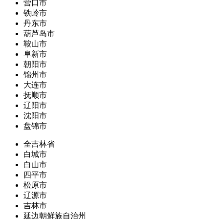
营口市
铁岭市
丹东市
葫芦岛市
鞍山市
阜新市
朝阳市
锦州市
大连市
抚顺市
辽阳市
沈阳市
盘锦市
全吉林省
白城市
白山市
四平市
松原市
辽源市
吉林市
延边朝鲜族自治州