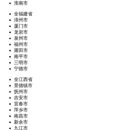
淮南市
全福建省
漳州市
厦门市
龙岩市
泉州市
福州市
莆田市
南平市
三明市
宁德市
全江西省
景德镇市
抚州市
吉安市
宜春市
萍乡市
南昌市
新余市
九江市