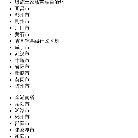
恩施土家族苗族自治州
宜昌市
鄂州市
荆州市
荆门市
黄石市
省直辖县级行政区划
咸宁市
武汉市
十堰市
襄阳市
孝感市
黄冈市
随州市
全湖南省
岳阳市
湘潭市
郴州市
邵阳市
张家界市
衡阳市