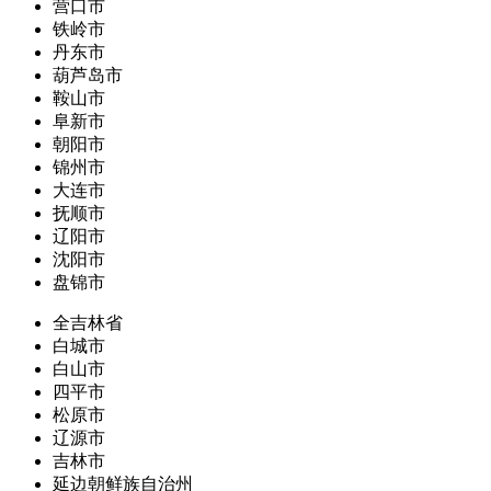
营口市
铁岭市
丹东市
葫芦岛市
鞍山市
阜新市
朝阳市
锦州市
大连市
抚顺市
辽阳市
沈阳市
盘锦市
全吉林省
白城市
白山市
四平市
松原市
辽源市
吉林市
延边朝鲜族自治州