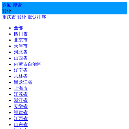
返回
搜索
转让
重庆市
转让
默认排序
全部
四川省
北京市
天津市
河北省
山西省
内蒙古自治区
辽宁省
吉林省
黑龙江省
上海市
江苏省
浙江省
安徽省
福建省
江西省
山东省