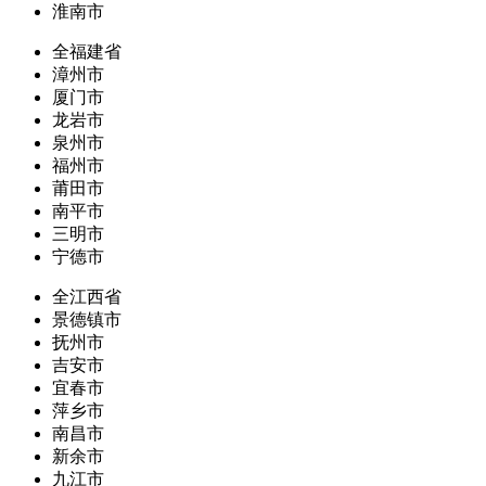
淮南市
全福建省
漳州市
厦门市
龙岩市
泉州市
福州市
莆田市
南平市
三明市
宁德市
全江西省
景德镇市
抚州市
吉安市
宜春市
萍乡市
南昌市
新余市
九江市