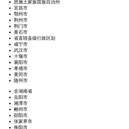
恩施土家族苗族自治州
宜昌市
鄂州市
荆州市
荆门市
黄石市
省直辖县级行政区划
咸宁市
武汉市
十堰市
襄阳市
孝感市
黄冈市
随州市
全湖南省
岳阳市
湘潭市
郴州市
邵阳市
张家界市
衡阳市