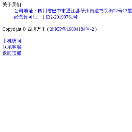
关于我们
公司地址：四川省巴中市通江县壁州街道书院街72号12层
经营许可证：川B2-20190761号
Copyright © 四川万里 (
蜀ICP备19004184号-2
)
手机访问
联系客服
返回顶部