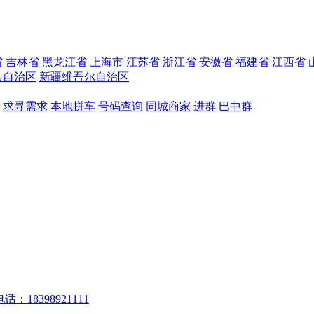
省
吉林省
黑龙江省
上海市
江苏省
浙江省
安徽省
福建省
江西省
族自治区
新疆维吾尔自治区
求寻需求
本地拼车
号码查询
同城商家
进群
巴中群
话：18398921111