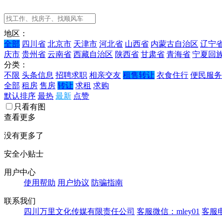
地区：
全部
四川省
北京市
天津市
河北省
山西省
内蒙古自治区
辽宁
庆市
贵州省
云南省
西藏自治区
陕西省
甘肃省
青海省
宁夏回
分类：
不限
头条信息
招聘求职
相亲交友
租售转让
衣食住行
便民服务
全部
租房
售房
转让
求租
求购
默认排序
最热
最新
点赞
只看有图
查看更多
没有更多了
安全小贴士
用户中心
使用帮助
用户协议
防骗指南
联系我们
四川万里文化传媒有限责任公司
客服微信：mley01
客服电